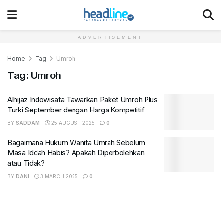
ADVERTISEMENT
Home
Tag
Umroh
Tag:
Umroh
Alhijaz Indowisata Tawarkan Paket Umroh Plus
Turki September dengan Harga Kompetitif
BY
SADDAM
25 AUGUST 2025
0
Bagaimana Hukum Wanita Umrah Sebelum
Masa Iddah Habis? Apakah Diperbolehkan
atau Tidak?
BY
DANI
3 MARCH 2025
0