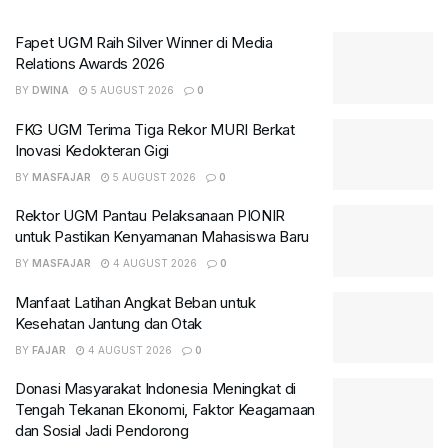
Fapet UGM Raih Silver Winner di Media
Relations Awards 2026
BY
DWINA
5 AUGUST 2026
0
FKG UGM Terima Tiga Rekor MURI Berkat
Inovasi Kedokteran Gigi
BY
MASFAJAR
5 AUGUST 2026
0
Rektor UGM Pantau Pelaksanaan PIONIR
untuk Pastikan Kenyamanan Mahasiswa Baru
BY
MASFAJAR
4 AUGUST 2026
0
Manfaat Latihan Angkat Beban untuk
Kesehatan Jantung dan Otak
BY
FAJAR
4 AUGUST 2026
0
Donasi Masyarakat Indonesia Meningkat di
Tengah Tekanan Ekonomi, Faktor Keagamaan
dan Sosial Jadi Pendorong