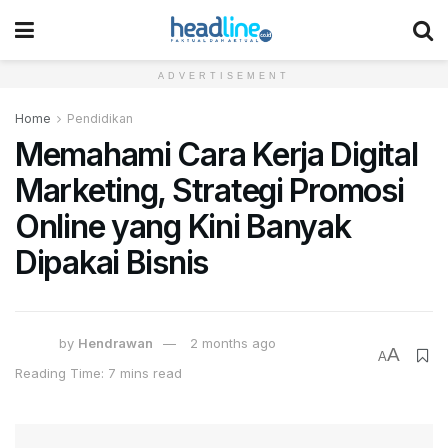
ADVERTISEMENT
Home
Pendidikan
Memahami Cara Kerja Digital
Marketing, Strategi Promosi
Online yang Kini Banyak
Dipakai Bisnis
by
Hendrawan
2 months ago
A
A
Reading Time: 7 mins read