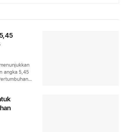
5,45
6
a menunjukkan
n angka 5,45
Pertumbuhan...
ntuk
ahan