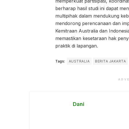
memperkuat partisipasi, koordinas
berharap hasil studi ini dapat me
multipihak dalam mendukung kebi
mendorong perencanaan dan impl
Kemitraan Australia dan Indones
memastikan kesetaraan hak penya
praktik di lapangan.
Tags:
AUSTRALIA
BERITA JAKARTA
ADV
Dani