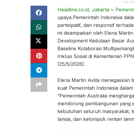
ADV
Headline.co.id
,
Jakarta
~
Pemerin
upaya Pemerintah Indonesia dal
partisipatif, dan responsif terh
ini disampaikan oleh Elena Marti
Development Kedutaan Besar Austr
Baseline Kolaborasi Multipeman
Inklusi Sosial di Kementerian P
(25/5/2026).
Elena Martin Avilla menegaskan 
kuat Pemerintah Indonesia dala
“Pemerintah Australia mengharga
mendorong pembangunan yang inklu
kebutuhan seluruh masyarakat, t
lansia, dan kelompok rentan lainn