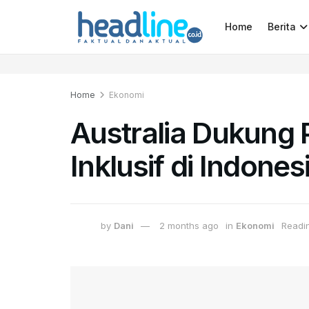
Home
Berita
Home
Ekonomi
Australia Dukun
Inklusif di Indones
by
Dani
2 months ago
in
Ekonomi
Readi