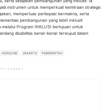
i, serta kebijakan pembangunan yang inklusif. Ia
njadi instrumen untuk memperkuat kemitraan strategis
jakan, memperluas partisipasi bermakna, serta
ementasi pembangunan yang lebih inklusif.
ia melalui Program INKLUSI bertujuan untuk
ndang disabilitas benar-benar terwujud dalam
HEADLINE
JAKARTA
PEMERINTAH
ERTISEMENT