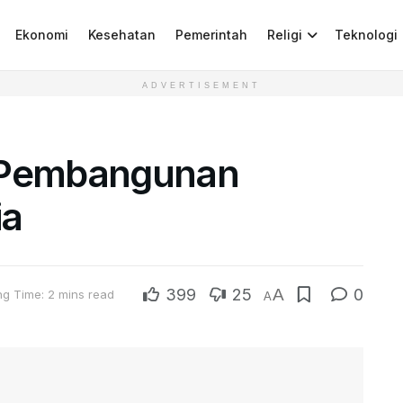
Ekonomi
Kesehatan
Pemerintah
Religi
Teknologi
ADVERTISEMENT
g Pembangunan
ia
399
25
A
0
ng Time: 2 mins read
A