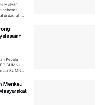
ri Mulyani
n sebesar
l di daerah....
rong
yelesaian
dan Kepala
 (BP BUMN)
rmasi BUMN...
eh Menkeu
 Masyarakat