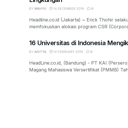
BY
WAHYU
14 DECEMBER 2019
0
Headline.co.id (Jakarta) ~ Erick Thohir sel
memfokuskan alokasi program CSR (Corporate 
16 Universitas di Indonesia Mengi
BY
ADITYA
14 FEBRUARY 2019
0
HeadLine.co.id, (Bandung) - PT KAI (Perse
Magang Mahasiswa Versertifikat (PMMB) Tah