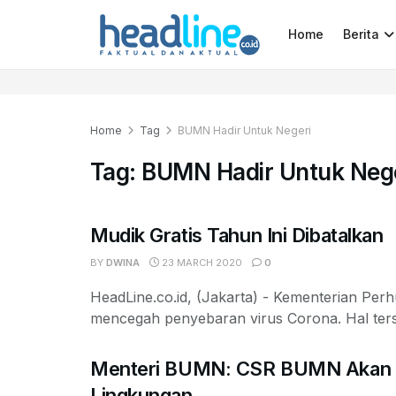
Home
Berita
Home
Tag
BUMN Hadir Untuk Negeri
Tag:
BUMN Hadir Untuk Neg
Mudik Gratis Tahun Ini Dibatalkan
BY
DWINA
23 MARCH 2020
0
HeadLine.co.id, (Jakarta) - Kementerian Per
mencegah penyebaran virus Corona. Hal terse
Menteri BUMN: CSR BUMN Akan Di
Lingkungan