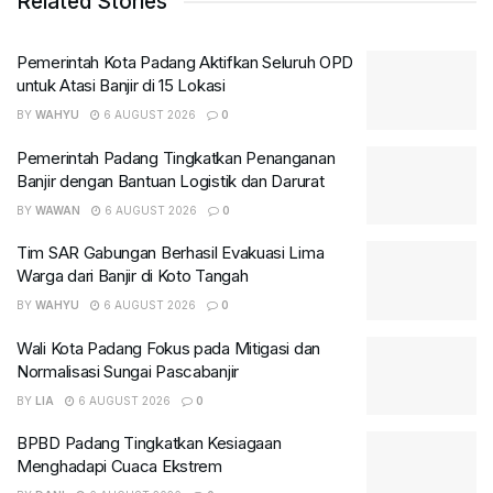
Related Stories
Pemerintah Kota Padang Aktifkan Seluruh OPD
untuk Atasi Banjir di 15 Lokasi
BY
WAHYU
6 AUGUST 2026
0
Pemerintah Padang Tingkatkan Penanganan
Banjir dengan Bantuan Logistik dan Darurat
BY
WAWAN
6 AUGUST 2026
0
Tim SAR Gabungan Berhasil Evakuasi Lima
Warga dari Banjir di Koto Tangah
BY
WAHYU
6 AUGUST 2026
0
Wali Kota Padang Fokus pada Mitigasi dan
Normalisasi Sungai Pascabanjir
BY
LIA
6 AUGUST 2026
0
BPBD Padang Tingkatkan Kesiagaan
Menghadapi Cuaca Ekstrem