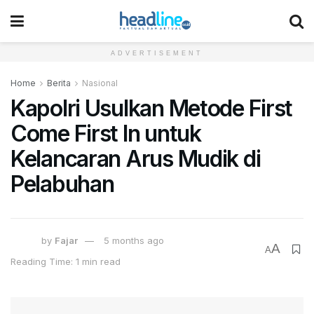
ADVERTISEMENT
Home
Berita
Nasional
Kapolri Usulkan Metode First
Come First In untuk
Kelancaran Arus Mudik di
Pelabuhan
by
Fajar
5 months ago
A
A
Reading Time: 1 min read