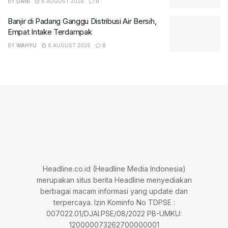
BY
DANI
6 AUGUST 2026
0
Banjir di Padang Ganggu Distribusi Air Bersih,
Empat Intake Terdampak
BY
WAHYU
6 AUGUST 2026
0
Headline.co.id (Headline Media Indonesia)
merupakan situs berita Headline menyediakan
berbagai macam informasi yang update dan
terpercaya. Izin Kominfo No TDPSE :
007022.01/DJAI.PSE/08/2022 PB-UMKU:
120000073262700000001