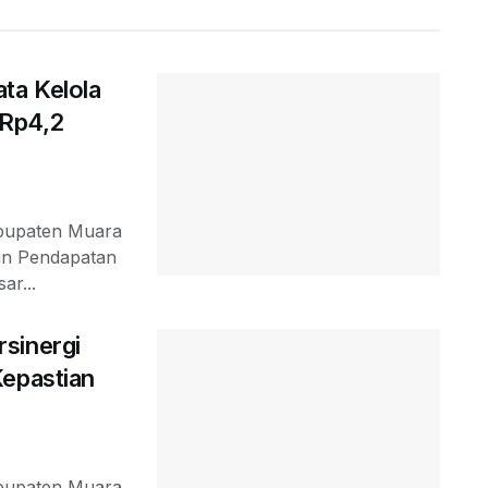
ta Kelola
 Rp4,2
abupaten Muara
ran Pendapatan
ar...
sinergi
Kepastian
abupaten Muara