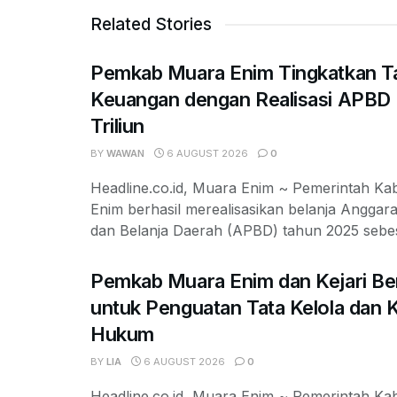
Related Stories
Pemkab Muara Enim Tingkatkan Ta
Keuangan dengan Realisasi APBD
Triliun
BY
WAWAN
6 AUGUST 2026
0
Headline.co.id, Muara Enim ~ Pemerintah K
Enim berhasil merealisasikan belanja Angga
dan Belanja Daerah (APBD) tahun 2025 sebes
Pemkab Muara Enim dan Kejari Ber
untuk Penguatan Tata Kelola dan 
Hukum
BY
LIA
6 AUGUST 2026
0
Headline.co.id, Muara Enim ~ Pemerintah K