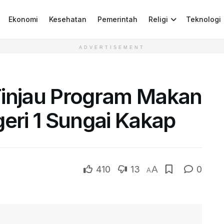
Ekonomi
Kesehatan
Pemerintah
Religi
Teknologi
ADVERTISEMENT
Tinjau Program Makan
geri 1 Sungai Kakap
410
13
A
0
A