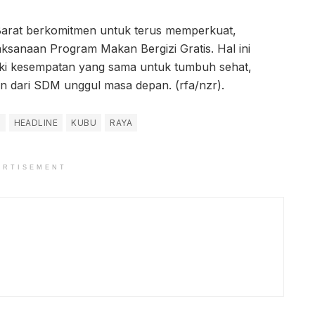
Barat berkomitmen untuk terus memperkuat,
sanaan Program Makan Bergizi Gratis. Hal ini
liki kesempatan yang sama untuk tumbuh sehat,
ian dari SDM unggul masa depan. (rfa/nzr).
R
HEADLINE
KUBU
RAYA
ERTISEMENT