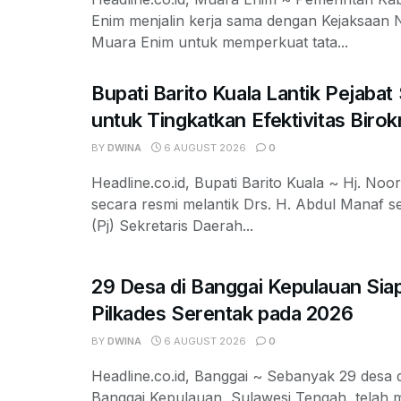
Enim menjalin kerja sama dengan Kejaksaan Ne
Muara Enim untuk memperkuat tata...
Bupati Barito Kuala Lantik Pejaba
untuk Tingkatkan Efektivitas Birok
BY
DWINA
6 AUGUST 2026
0
Headline.co.id, Bupati Barito Kuala ~ Hj. Noor
secara resmi melantik Drs. H. Abdul Manaf s
(Pj) Sekretaris Daerah...
29 Desa di Banggai Kepulauan Siap
Pilkades Serentak pada 2026
BY
DWINA
6 AUGUST 2026
0
Headline.co.id, Banggai ~ Sebanyak 29 desa 
Banggai Kepulauan, Sulawesi Tengah, telah