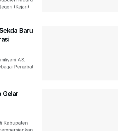
geri (Kejari)
t Sekda Baru
rasi
miliyani AS,
ebagai Penjabat
 Gelar
di Kabupaten
 mempersiapkan