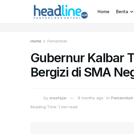
Home
Berita
Home
Pemerintah
Gubernur Kalbar 
Bergizi di SMA Ne
by
masfajar
8 months ago
in
Pemerintah
Reading Time: 1 min read