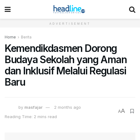
ADVERTISEMENT
Home
Berita
Kemendikdasmen Dorong
Budaya Sekolah yang Aman
dan Inklusif Melalui Regulasi
Baru
by
masfajar
2 months ago
A
A
Reading Time: 2 mins read