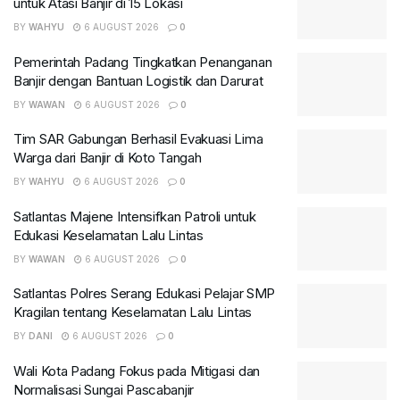
untuk Atasi Banjir di 15 Lokasi
BY
WAHYU
6 AUGUST 2026
0
Pemerintah Padang Tingkatkan Penanganan
Banjir dengan Bantuan Logistik dan Darurat
BY
WAWAN
6 AUGUST 2026
0
Tim SAR Gabungan Berhasil Evakuasi Lima
Warga dari Banjir di Koto Tangah
BY
WAHYU
6 AUGUST 2026
0
Satlantas Majene Intensifkan Patroli untuk
Edukasi Keselamatan Lalu Lintas
BY
WAWAN
6 AUGUST 2026
0
Satlantas Polres Serang Edukasi Pelajar SMP
Kragilan tentang Keselamatan Lalu Lintas
BY
DANI
6 AUGUST 2026
0
Wali Kota Padang Fokus pada Mitigasi dan
Normalisasi Sungai Pascabanjir