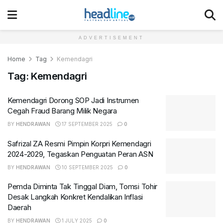
ADVERTISEMENT
Home
Tag
Kemendagri
Tag:
Kemendagri
Kemendagri Dorong SOP Jadi Instrumen
Cegah Fraud Barang Milik Negara
BY
HENDRAWAN
17 SEPTEMBER 2025
0
Safrizal ZA Resmi Pimpin Korpri Kemendagri
2024-2029, Tegaskan Penguatan Peran ASN
BY
HENDRAWAN
10 SEPTEMBER 2025
0
Pemda Diminta Tak Tinggal Diam, Tomsi Tohir
Desak Langkah Konkret Kendalikan Inflasi
Daerah
BY
HENDRAWAN
1 JULY 2025
0