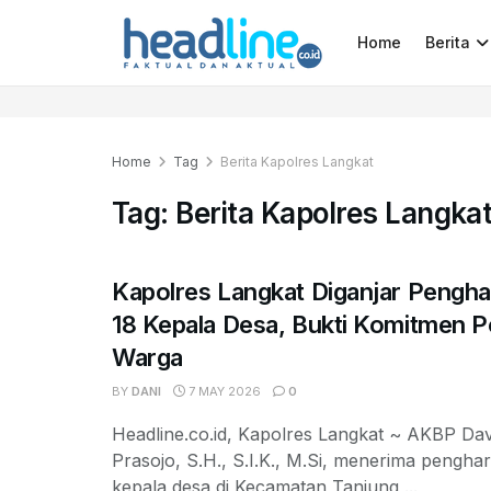
Home
Berita
Home
Tag
Berita Kapolres Langkat
Tag:
Berita Kapolres Langka
Kapolres Langkat Diganjar Pengha
18 Kepala Desa, Bukti Komitmen Po
Warga
BY
DANI
7 MAY 2026
0
Headline.co.id, Kapolres Langkat ~ AKBP Dav
Prasojo, S.H., S.I.K., M.Si, menerima penghar
kepala desa di Kecamatan Tanjung ...