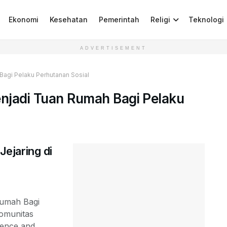
Ekonomi
Kesehatan
Pemerintah
Religi
Teknologi
ADVERTISEMENT
 Bagi Pelaku Perhutanan Sosial
Menjadi Tuan Rumah Bagi Pelaku
ejaring di
Rumah Bagi
komunitas
nce and ...