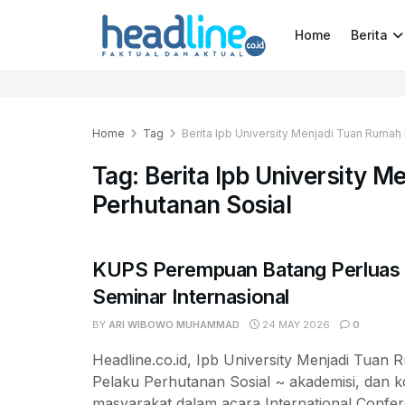
Home
Berita
Home
Tag
Berita Ipb University Menjadi Tuan Rumah
Tag:
Berita Ipb University 
Perhutanan Sosial
KUPS Perempuan Batang Perluas J
Seminar Internasional
BY
ARI WIBOWO MUHAMMAD
24 MAY 2026
0
Headline.co.id, Ipb University Menjadi Tuan 
Pelaku Perhutanan Sosial ~ akademisi, dan 
masyarakat dalam acara International Confere