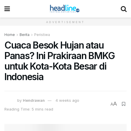
ADVERTISEMENT
Home
Berita
Peristiwa
Cuaca Besok Hujan atau
Panas? Ini Prakiraan BMKG
untuk Kota-Kota Besar di
Indonesia
by
Hendrawan
4 weeks ago
A
A
Reading Time: 5 mins read