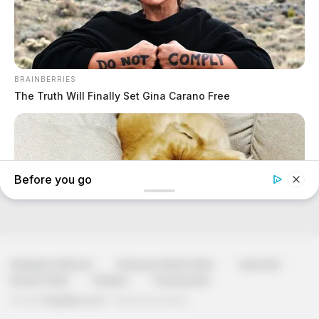
Headline.co.id (Headline Media Indonesia)
merupakan situs berita Headline menyediakan
berbagai macam informasi yang update dan
terpercaya. Izin Kominfo No TDPSE :
007022.01/DJAI.PSE/08/2022 PB-UMKU:
120000073262700000001
Kebijakan Editorial
Pedoman Media Siber
Kode Etik
Koreksi Ralat
Redaksi
Pasang Iklan
© 2025
Headline.co.id
- Faktual dan Aktual.