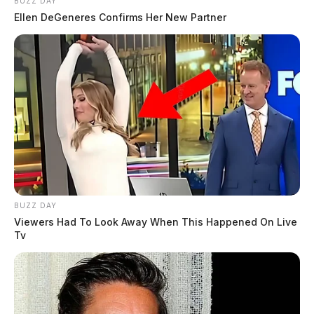
Recommended
Kemajuan Pasukan Ukraina ke Rusia:
Zelenskyy Klaim Kemenangan di Kursk
15 AUGUST 2024
Event Imlek Jogja 2026, Ketandan Jadi Pusat
Perayaan Imlek Paling Meriah di Yogyakarta
8 FEBRUARY 2026
PPIH Aceh Intensifkan Pemantauan
Kesehatan Jemaah Haji Selama 14 Hari
Setelah Kepulangan
17 JUNE 2026