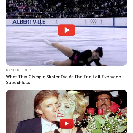
Lampung, Tidak Berpotensi Tsunami
9 AUGUST 2026
Polres Trenggalek Gencar Edukasi
Pengemudi untuk Kurangi Pelanggaran Lalu
Lintas
9 AUGUST 2026
Popular Story
NASIONAL