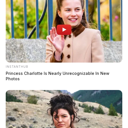
untuk Buruh Teh di Batang
Kritik Akademisi Terhadap RUU Sisdiknas: Tantangan
Pendidikan di Era Digital
Pemprov Gorontalo Serahkan Tanah untuk
Pembangunan Fasilitas Kementerian Imipas
Kepala BNPB Pantau Langsung Upaya Pemadaman
Karhutla di Kubu Raya
Menaker Tegaskan Hak Kesempatan Kerja Setara bagi
Penyandang Disabilitas
PREV
NEXT