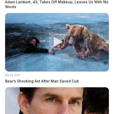
Prediksi Skor Spanyol vs Arab Saudi: Saatnya
La Roja Bangkit dan Buru Kemenangan
Perdana
BY
HENDRAWAN
21 JUNE 2026
0
Spanyol vs Arab Saudi: La Roja Bidik
Kemenangan Perdana di Piala Dunia 2026
BY
HENDRAWAN
21 JUNE 2026
0