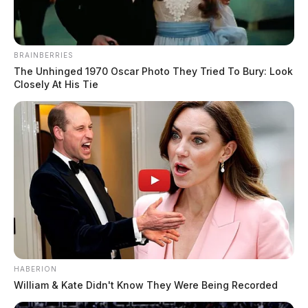
Gempa Magnitudo 3,0 Guncang Pesisir Barat
Lampung, Tidak Ada Kerusakan
9 AUGUST 2026
Ibnu Riza Puji Kapolri Cup 2026 Sebagai
Ajang Esports Nasional
9 AUGUST 2026
PSIM Yogyakarta Perkuat Lini Serang dengan
Kehadiran Marvin Loria
9 AUGUST 2026
Gempa Magnitudo 3,3 Mengguncang Kota
Bogor, Jawa Barat
9 AUGUST 2026
Polwan Polda Sultra Intensifkan Edukasi
Keselamatan Lalu Lintas di Kendari
9 AUGUST 2026
Gempa Magnitudo 3,0 Guncang Pesisir Barat