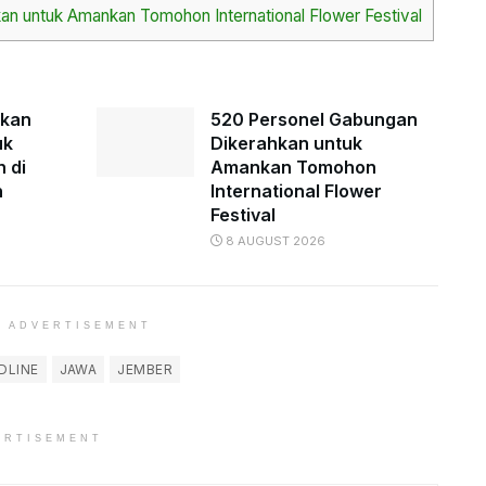
n untuk Amankan Tomohon International Flower Festival
akan
520 Personel Gabungan
uk
Dikerahkan untuk
h di
Amankan Tomohon
n
International Flower
Festival
8 AUGUST 2026
ADVERTISEMENT
DLINE
JAWA
JEMBER
ERTISEMENT