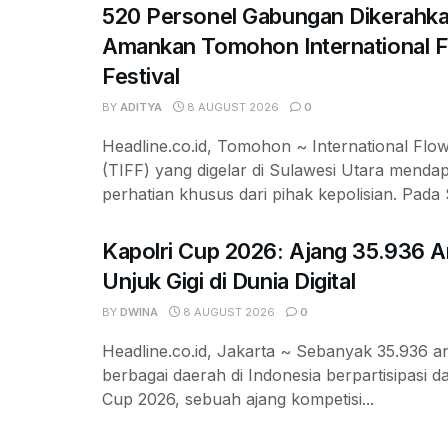
520 Personel Gabungan Dikerahka
Amankan Tomohon International 
Festival
BY
ADITYA
8 AUGUST 2026
0
Headline.co.id, Tomohon ~ International Flow
(TIFF) yang digelar di Sulawesi Utara menda
perhatian khusus dari pihak kepolisian. Pada S
Kapolri Cup 2026: Ajang 35.936 
Unjuk Gigi di Dunia Digital
BY
DWINA
8 AUGUST 2026
0
Headline.co.id, Jakarta ~ Sebanyak 35.936 a
berbagai daerah di Indonesia berpartisipasi d
Cup 2026, sebuah ajang kompetisi...