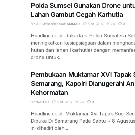
Polda Sumsel Gunakan Drone unt
Lahan Gambut Cegah Karhutla
BY
ARI WIBOWO MUHAMMAD
8 AUGUST 2026
0
Headline.co.id, Jakarta ~ Polda Sumatera Se
meningkatkan kesiapsiagaan dalam menghad
hutan dan lahan (karhutla) dengan memanfaa
drone untuk...
Pembukaan Muktamar XVI Tapak S
Semarang, Kapolri Dianugerahi A
Kehormatan
BY
WAHYU
8 AUGUST 2026
0
Headline.co.id, Muktamar Xvi Tapak Suci Se
Dibuka Di Semarang Pada Sabtu ~ 8 Agustus
ini dihadiri oleh...