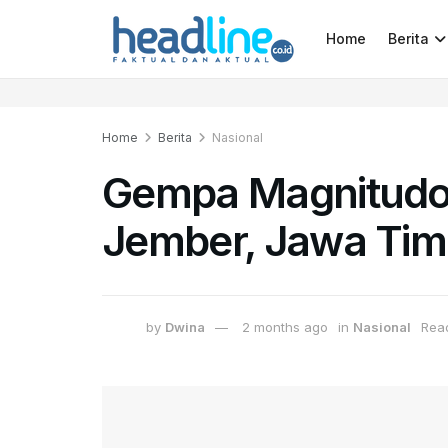
Home
Berita
Home
Berita
Nasional
Gempa Magnitudo
Jember, Jawa Tim
by
Dwina
2 months ago
in
Nasional
Read