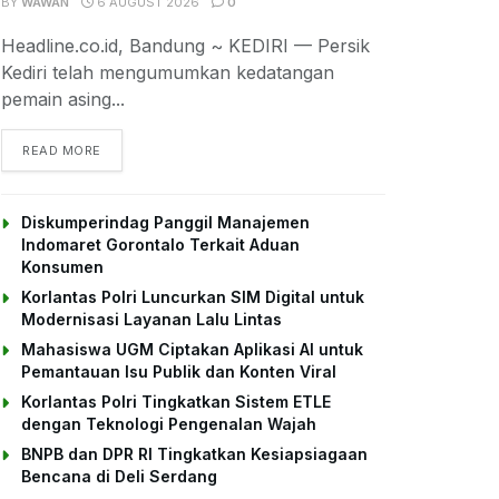
BY
WAWAN
6 AUGUST 2026
0
Headline.co.id, Bandung ~ KEDIRI — Persik
Kediri telah mengumumkan kedatangan
pemain asing...
DETAILS
READ MORE
Diskumperindag Panggil Manajemen
Indomaret Gorontalo Terkait Aduan
Konsumen
Korlantas Polri Luncurkan SIM Digital untuk
Modernisasi Layanan Lalu Lintas
Mahasiswa UGM Ciptakan Aplikasi AI untuk
Pemantauan Isu Publik dan Konten Viral
Korlantas Polri Tingkatkan Sistem ETLE
dengan Teknologi Pengenalan Wajah
BNPB dan DPR RI Tingkatkan Kesiapsiagaan
Bencana di Deli Serdang