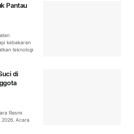
uk Pantau
latan
api kebakaran
tkan teknologi
uci di
nggota
cara Resmi
 2026. Acara