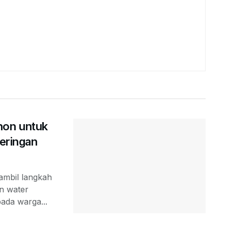
non untuk
keringan
ambil langkah
n water
ada warga...