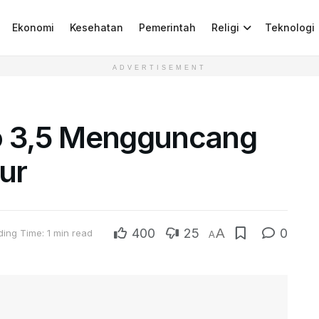
Ekonomi
Kesehatan
Pemerintah
Religi
Teknologi
ADVERTISEMENT
 3,5 Mengguncang
ur
400
25
A
0
ing Time: 1 min read
A