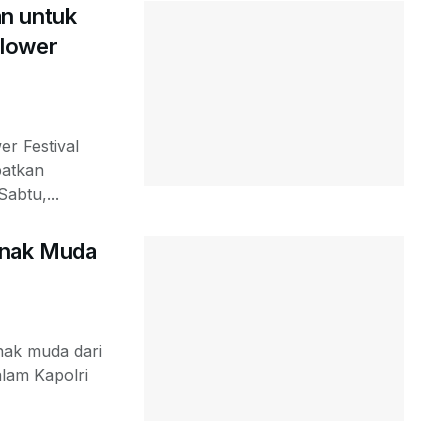
n untuk
Flower
er Festival
patkan
abtu,...
Anak Muda
nak muda dari
alam Kapolri