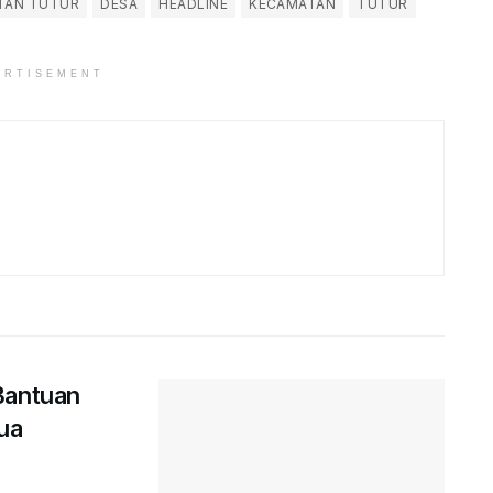
ATAN TUTUR
DESA
HEADLINE
KECAMATAN
TUTUR
ERTISEMENT
Bantuan
ua