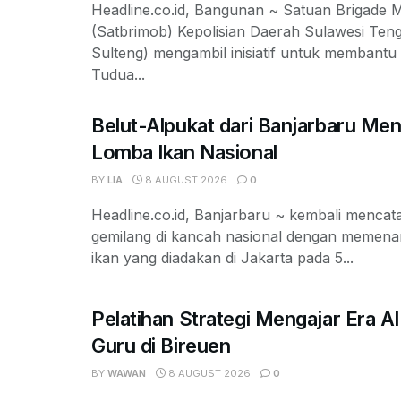
Headline.co.id, Bangunan ~ Satuan Brigade M
(Satbrimob) Kepolisian Daerah Sulawesi Ten
Sulteng) mengambil inisiatif untuk membant
Tudua...
Belut-Alpukat dari Banjarbaru Me
Lomba Ikan Nasional
BY
LIA
8 AUGUST 2026
0
Headline.co.id, Banjarbaru ~ kembali mencata
gemilang di kancah nasional dengan memen
ikan yang diadakan di Jakarta pada 5...
Pelatihan Strategi Mengajar Era A
Guru di Bireuen
BY
WAWAN
8 AUGUST 2026
0