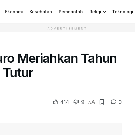
Ekonomi
Kesehatan
Pemerintah
Religi
Teknologi
ADVERTISEMENT
Suro Meriahkan Tahun
 Tutur
414
9
A
0
A