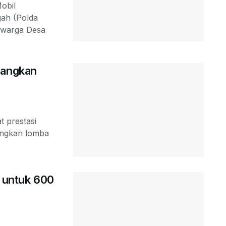
obil
gah (Polda
u warga Desa
nangkan
t prestasi
angkan lomba
I untuk 600