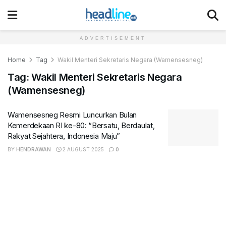
ADVERTISEMENT
Home
Tag
Wakil Menteri Sekretaris Negara (Wamensesneg)
Tag:
Wakil Menteri Sekretaris Negara
(Wamensesneg)
Wamensesneg Resmi Luncurkan Bulan
Kemerdekaan RI ke-80: “Bersatu, Berdaulat,
Rakyat Sejahtera, Indonesia Maju”
BY
HENDRAWAN
2 AUGUST 2025
0