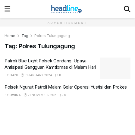
ADVERTISEMENT
Home
Tag
Polres Tulungagung
Tag:
Polres Tulungagung
Patroli Blue Light Polsek Gondang, Upaya
Antisipasi Gangguan Kamtibmas di Malam Hari
BY
DANI
31 JANUARY 2024
0
Polsek Ngunut Patroli Malam Gelar Operasi Yustisi dan Prokes
BY
DWINA
21 NOVEMBER 2021
0