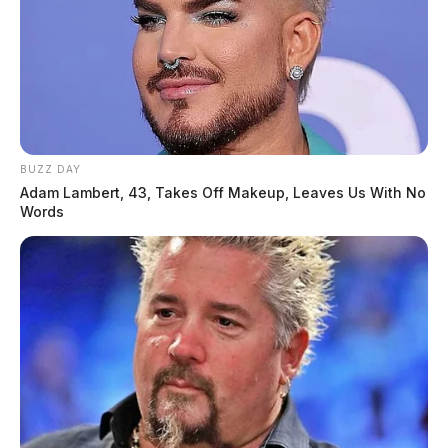
ADVERTISEMENT
Dwina
Related Stories