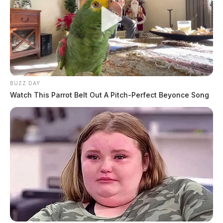
Reza Arya: Kunci Sukses Persebaya Raih Gelar
Piala Presiden 2026
BY
WAHYU
7 AUGUST 2026
0
Headline.co.id (Headline Media Indonesia)
merupakan situs berita Headline menyediakan
berbagai macam informasi yang update dan
terpercaya. Izin Kominfo No TDPSE :
007022.01/DJAI.PSE/08/2022 PB-UMKU:
120000073262700000001