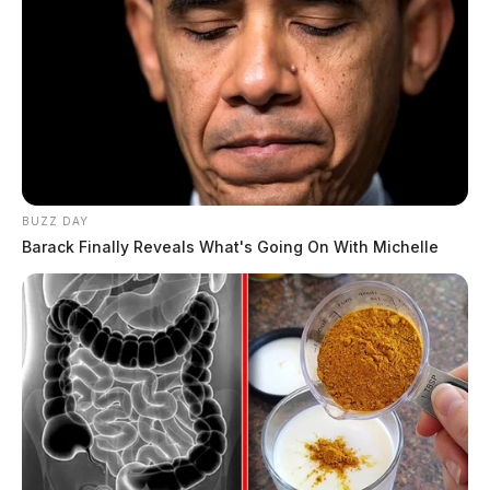
ADVERTISEMENT
Home
Olahraga
Timnas Argentina Siap
Pertahankan Gelar di Piala
Dunia 2026
by
Dwina
2 months ago
A
A
Reading Time: 1 min read