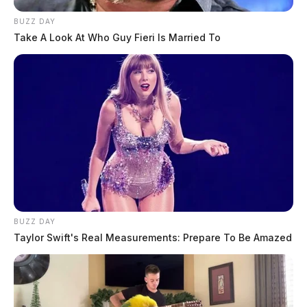
Pemain Terbaik Piala Dunia 2026 Akan
Bergabung dengan Barcelona Selama Empat
Tahun
BY
DWINA
7 AUGUST 2026
0
Persija Umumkan Tim Kepelatihan Baru untuk
Musim 2026/2027
BY
DWINA
7 AUGUST 2026
0
John Herdman Tegaskan Timnas Indonesia
Pertahankan Gaya Bermain
BY
MASFAJAR
7 AUGUST 2026
0
Yan Diomande Catat Rekor Transfer Termahal
dalam Sejarah Sepak Bola Eropa
BY
ARI WIBOWO MUHAMMAD
7 AUGUST 2026
0
Persebaya Raih Gelar Piala Presiden Usai
Tundukkan Persib Lewat Adu Penalti
BY
WAHYU
7 AUGUST 2026
0