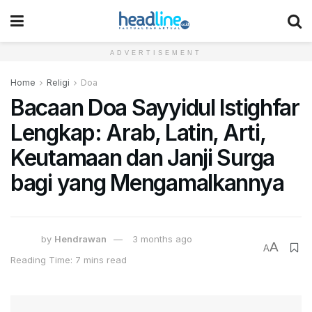
ADVERTISEMENT
Home
Religi
Doa
Bacaan Doa Sayyidul Istighfar
Lengkap: Arab, Latin, Arti,
Keutamaan dan Janji Surga
bagi yang Mengamalkannya
by
Hendrawan
3 months ago
A
A
Reading Time: 7 mins read