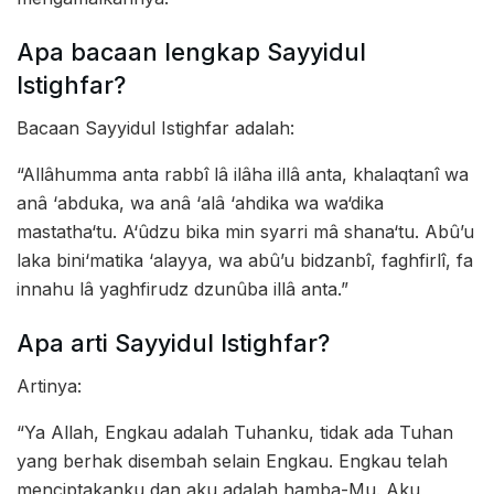
Apa bacaan lengkap Sayyidul
Istighfar?
Bacaan Sayyidul Istighfar adalah:
“Allâhumma anta rabbî lâ ilâha illâ anta, khalaqtanî wa
anâ ‘abduka, wa anâ ‘alâ ‘ahdika wa wa‘dika
mastatha‘tu. A‘ûdzu bika min syarri mâ shana‘tu. Abû’u
laka bini‘matika ‘alayya, wa abû’u bidzanbî, faghfirlî, fa
innahu lâ yaghfirudz dzunûba illâ anta.”
Apa arti Sayyidul Istighfar?
Artinya:
“Ya Allah, Engkau adalah Tuhanku, tidak ada Tuhan
yang berhak disembah selain Engkau. Engkau telah
menciptakanku dan aku adalah hamba-Mu. Aku