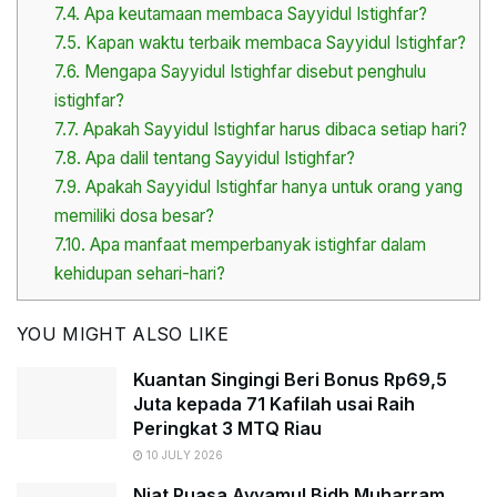
7.4.
Apa keutamaan membaca Sayyidul Istighfar?
7.5.
Kapan waktu terbaik membaca Sayyidul Istighfar?
7.6.
Mengapa Sayyidul Istighfar disebut penghulu
istighfar?
7.7.
Apakah Sayyidul Istighfar harus dibaca setiap hari?
7.8.
Apa dalil tentang Sayyidul Istighfar?
7.9.
Apakah Sayyidul Istighfar hanya untuk orang yang
memiliki dosa besar?
7.10.
Apa manfaat memperbanyak istighfar dalam
kehidupan sehari-hari?
YOU MIGHT ALSO LIKE
Kuantan Singingi Beri Bonus Rp69,5
Juta kepada 71 Kafilah usai Raih
Peringkat 3 MTQ Riau
10 JULY 2026
Niat Puasa Ayyamul Bidh Muharram