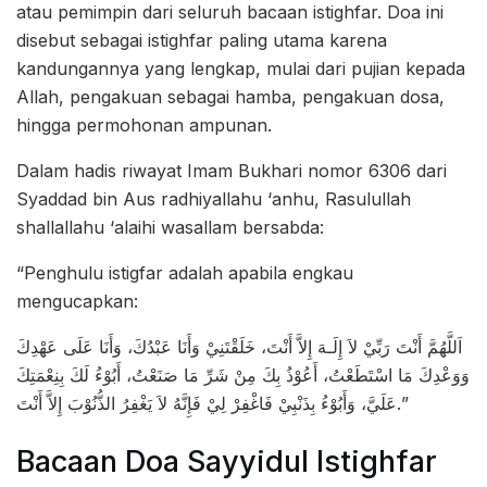
atau pemimpin dari seluruh bacaan istighfar. Doa ini
disebut sebagai istighfar paling utama karena
kandungannya yang lengkap, mulai dari pujian kepada
Allah, pengakuan sebagai hamba, pengakuan dosa,
hingga permohonan ampunan.
Dalam hadis riwayat Imam Bukhari nomor 6306 dari
Syaddad bin Aus radhiyallahu ‘anhu, Rasulullah
shallallahu ‘alaihi wasallam bersabda:
“Penghulu istigfar adalah apabila engkau
mengucapkan:
اَللَّهُمَّ أَنْتَ رَبِّيْ لاَ إِلَـهَ إِلاَّ أَنْتَ، خَلَقْتَنِيْ وَأَنَا عَبْدُكَ، وَأَنَا عَلَى عَهْدِكَ
وَوَعْدِكَ مَا اسْتَطَعْتُ، أَعُوْذُ بِكَ مِنْ شَرِّ مَا صَنَعْتُ، أَبُوْءُ لَكَ بِنِعْمَتِكَ
عَلَيَّ، وَأَبُوْءُ بِذَنْبِيْ فَاغْفِرْ لِيْ فَإِنَّهُ لاَ يَغْفِرُ الذُّنُوْبَ إِلاَّ أَنْتَ.”
Bacaan Doa Sayyidul Istighfar