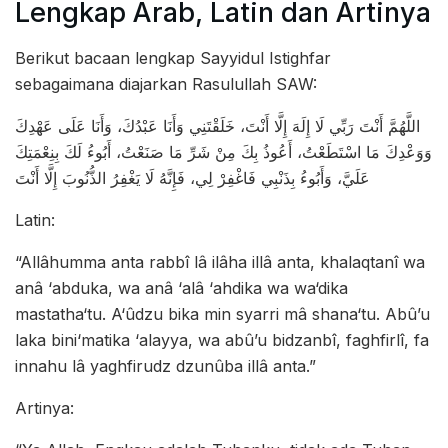
Lengkap Arab, Latin dan Artinya
Berikut bacaan lengkap Sayyidul Istighfar
sebagaimana diajarkan Rasulullah SAW:
اللَّهُمَّ أَنْتَ رَبِّي لَا إِلَهَ إِلَّا أَنْتَ، خَلَقْتَنِي وَأَنَا عَبْدُكَ، وَأَنَا عَلَى عَهْدِكَ
وَوَعْدِكَ مَا اسْتَطَعْتُ، أَعُوذُ بِكَ مِنْ شَرِّ مَا صَنَعْتُ، أَبُوءُ لَكَ بِنِعْمَتِكَ
عَلَيَّ، وَأَبُوءُ بِذَنْبِي فَاغْفِرْ لِي، فَإِنَّهُ لَا يَغْفِرُ الذُّنُوبَ إِلَّا أَنْتَ
Latin:
“Allâhumma anta rabbî lâ ilâha illâ anta, khalaqtanî wa
anâ ‘abduka, wa anâ ‘alâ ‘ahdika wa wa‘dika
mastatha‘tu. A‘ûdzu bika min syarri mâ shana‘tu. Abû’u
laka bini‘matika ‘alayya, wa abû’u bidzanbî, faghfirlî, fa
innahu lâ yaghfirudz dzunûba illâ anta.”
Artinya: