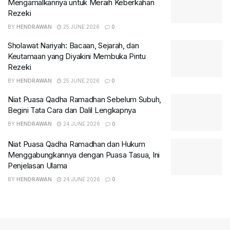
Mengamalkannya untuk Meraih Keberkahan
Rezeki
BY
HENDRAWAN
25 JUNE 2026
0
Sholawat Nariyah: Bacaan, Sejarah, dan
Keutamaan yang Diyakini Membuka Pintu
Rezeki
BY
HENDRAWAN
25 JUNE 2026
0
Niat Puasa Qadha Ramadhan Sebelum Subuh,
Begini Tata Cara dan Dalil Lengkapnya
BY
HENDRAWAN
24 JUNE 2026
0
Niat Puasa Qadha Ramadhan dan Hukum
Menggabungkannya dengan Puasa Tasua, Ini
Penjelasan Ulama
BY
HENDRAWAN
24 JUNE 2026
0