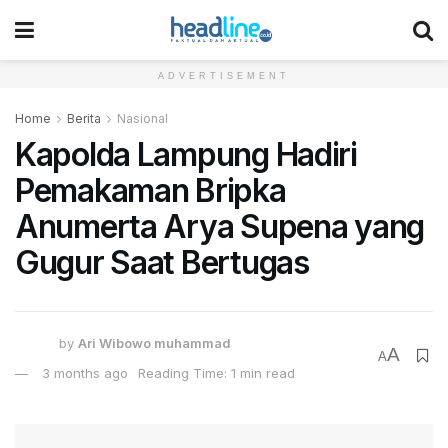
ADVERTISEMENT
Home
Berita
Nasional
Kapolda Lampung Hadiri
Pemakaman Bripka
Anumerta Arya Supena yang
Gugur Saat Bertugas
by
Ari Wibowo muhammad
A
A
3 months ago
Reading Time: 1 min read