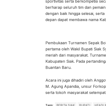
sportivitas serta berkompetisi s
berharap seluruh tim dan pemain 
dengan baik hingga selesai, ser
depan dapat membawa nama Kabu
Pembukaan Turnamen Sepak Bola 
pertama oleh Wakil Bupati Siak 
meriah dari masyarakat. Turnamen 
Kabupaten Siak. Pada pertandin
Buantan Baru.
Acara ini juga dihadiri oleh Ang
M. Agung Apandia, unsur Forko
serta tokoh masyarakat setempat
Tags:
BERITA SIAK
BUPATI
HEADLI