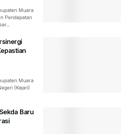
abupaten Muara
ran Pendapatan
ar...
sinergi
Kepastian
abupaten Muara
geri (Kejari)
t Sekda Baru
rasi