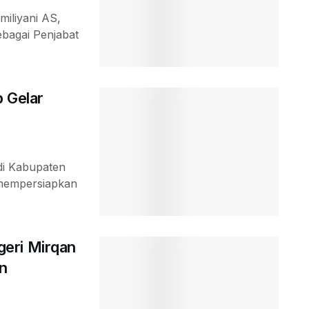
miliyani AS,
ebagai Penjabat
 Gelar
di Kabupaten
 mempersiapkan
eri Mirqan
n