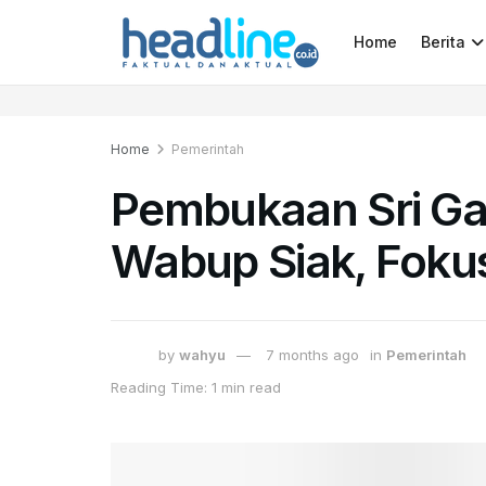
Home
Berita
Home
Pemerintah
Pembukaan Sri Ga
Wabup Siak, Fokus
by
wahyu
7 months ago
in
Pemerintah
Reading Time: 1 min read