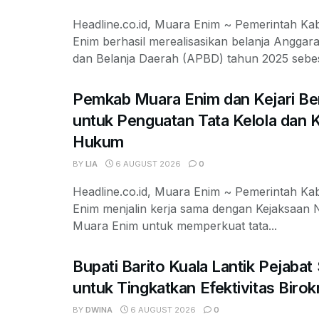
Headline.co.id, Muara Enim ~ Pemerintah K
Enim berhasil merealisasikan belanja Angga
dan Belanja Daerah (APBD) tahun 2025 sebes
Pemkab Muara Enim dan Kejari Ber
untuk Penguatan Tata Kelola dan 
Hukum
BY
LIA
6 AUGUST 2026
0
Headline.co.id, Muara Enim ~ Pemerintah K
Enim menjalin kerja sama dengan Kejaksaan Ne
Muara Enim untuk memperkuat tata...
Bupati Barito Kuala Lantik Pejaba
untuk Tingkatkan Efektivitas Birok
BY
DWINA
6 AUGUST 2026
0