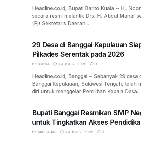
Headline.co.id, Bupati Barito Kuala ~ Hj. Noor
secara resmi melantik Drs. H. Abdul Manaf s
(Pj) Sekretaris Daerah...
29 Desa di Banggai Kepulauan Siap
Pilkades Serentak pada 2026
BY
DWINA
6 AUGUST 2026
0
Headline.co.id, Banggai ~ Sebanyak 29 desa 
Banggai Kepulauan, Sulawesi Tengah, telah
diri untuk menggelar Pemilihan Kepala Desa...
Bupati Banggai Resmikan SMP Neg
untuk Tingkatkan Akses Pendidika
BY
MASFAJAR
6 AUGUST 2026
0