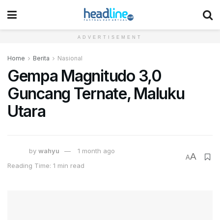
ADVERTISEMENT
Home
Berita
Nasional
Gempa Magnitudo 3,0
Guncang Ternate, Maluku
Utara
by
wahyu
1 month ago
A
A
Reading Time: 1 min read