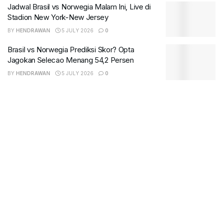
Jadwal Brasil vs Norwegia Malam Ini, Live di
Stadion New York-New Jersey
BY
HENDRAWAN
5 JULY 2026
0
Brasil vs Norwegia Prediksi Skor? Opta
Jagokan Selecao Menang 54,2 Persen
BY
HENDRAWAN
5 JULY 2026
0