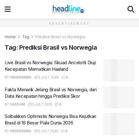
ADVERTISEMENT
Home
Tag
Prediksi Brasil vs Norwegia
Tag:
Prediksi Brasil vs Norwegia
Live Brasil vs Norwegia: Skuad Ancelotti Diuji
Kecepatan Mematikan Haaland
BY
HENDRAWAN
6 JULY 2026
0
Fakta Menarik Jelang Brasil vs Norwegia, dari
Data Kecepatan hingga Prediksi Skor
BY
SADDAM
5 JULY 2026
0
Solbakken Optimistis Norwegia Bisa Kejutkan
Brasil di 16 Besar Piala Dunia 2026
BY
HENDRAWAN
5 JULY 2026
0