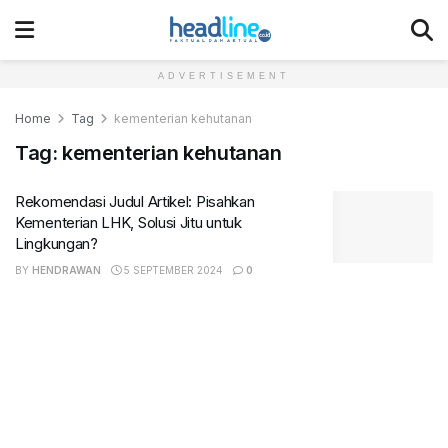
ADVERTISEMENT
Home
Tag
kementerian kehutanan
Tag:
kementerian kehutanan
Rekomendasi Judul Artikel: Pisahkan
Kementerian LHK, Solusi Jitu untuk
Lingkungan?
BY
HENDRAWAN
5 SEPTEMBER 2024
0