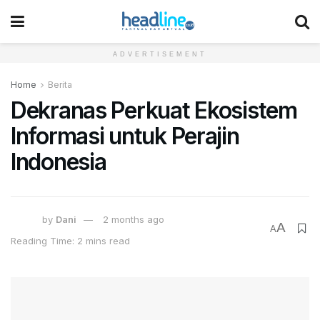
ADVERTISEMENT
Home
Berita
Dekranas Perkuat Ekosistem
Informasi untuk Perajin
Indonesia
by
Dani
2 months ago
A
A
Reading Time: 2 mins read