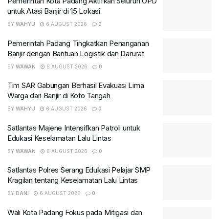
Pemerintah Kota Padang Aktifkan Seluruh OPD
untuk Atasi Banjir di 15 Lokasi
BY
WAHYU
6 AUGUST 2026
0
Pemerintah Padang Tingkatkan Penanganan
Banjir dengan Bantuan Logistik dan Darurat
BY
WAWAN
6 AUGUST 2026
0
Tim SAR Gabungan Berhasil Evakuasi Lima
Warga dari Banjir di Koto Tangah
BY
WAHYU
6 AUGUST 2026
0
Satlantas Majene Intensifkan Patroli untuk
Edukasi Keselamatan Lalu Lintas
BY
WAWAN
6 AUGUST 2026
0
Satlantas Polres Serang Edukasi Pelajar SMP
Kragilan tentang Keselamatan Lalu Lintas
BY
DANI
6 AUGUST 2026
0
Wali Kota Padang Fokus pada Mitigasi dan