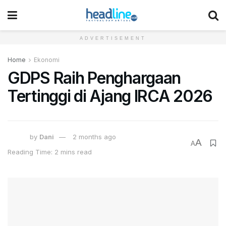
ADVERTISEMENT
Home
Ekonomi
GDPS Raih Penghargaan
Tertinggi di Ajang IRCA 2026
by
Dani
2 months ago
A
A
Reading Time: 2 mins read