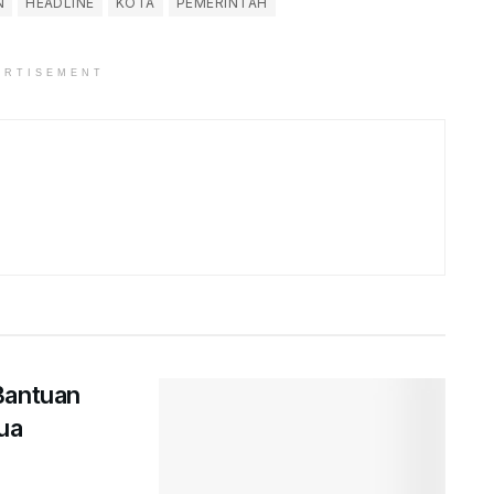
N
HEADLINE
KOTA
PEMERINTAH
ERTISEMENT
Bantuan
ua