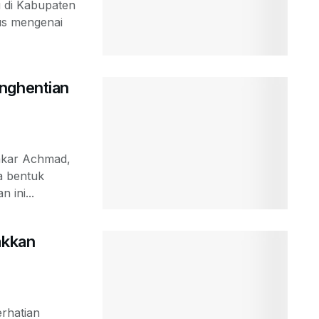
u di Kabupaten
us mengenai
nghentian
sakar Achmad,
a bentuk
 ini...
akkan
erhatian