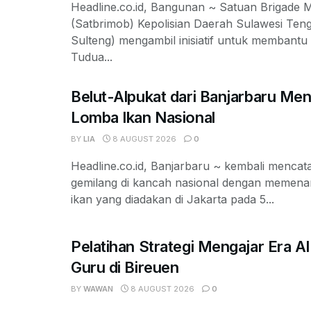
Headline.co.id, Bangunan ~ Satuan Brigade M
(Satbrimob) Kepolisian Daerah Sulawesi Ten
Sulteng) mengambil inisiatif untuk membant
Tudua...
Belut-Alpukat dari Banjarbaru Me
Lomba Ikan Nasional
BY
LIA
8 AUGUST 2026
0
Headline.co.id, Banjarbaru ~ kembali mencata
gemilang di kancah nasional dengan memen
ikan yang diadakan di Jakarta pada 5...
Pelatihan Strategi Mengajar Era A
Guru di Bireuen
BY
WAWAN
8 AUGUST 2026
0