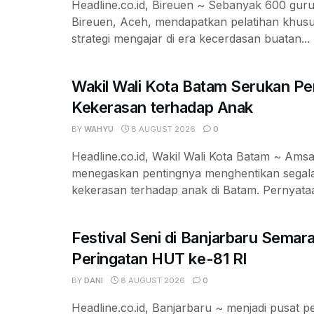
Headline.co.id, Bireuen ~ Sebanyak 600 gur
Bireuen, Aceh, mendapatkan pelatihan khus
strategi mengajar di era kecerdasan buatan...
Wakil Wali Kota Batam Serukan Pe
Kekerasan terhadap Anak
BY
WAHYU
8 AUGUST 2026
0
Headline.co.id, Wakil Wali Kota Batam ~ Am
menegaskan pentingnya menghentikan segal
kekerasan terhadap anak di Batam. Pernyataan
Festival Seni di Banjarbaru Semar
Peringatan HUT ke-81 RI
BY
DANI
8 AUGUST 2026
0
Headline.co.id, Banjarbaru ~ menjadi pusat p