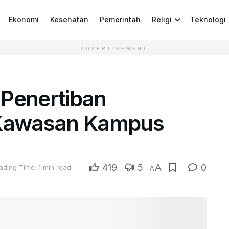
Ekonomi
Kesehatan
Pemerintah
Religi
Teknologi
ADVERTISEMENT
 Penertiban
 Kawasan Kampus
419
5
A
0
ading Time: 1 min read
A