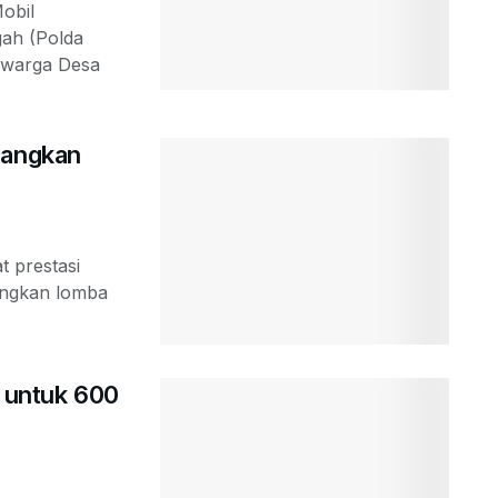
obil
gah (Polda
u warga Desa
nangkan
t prestasi
angkan lomba
I untuk 600