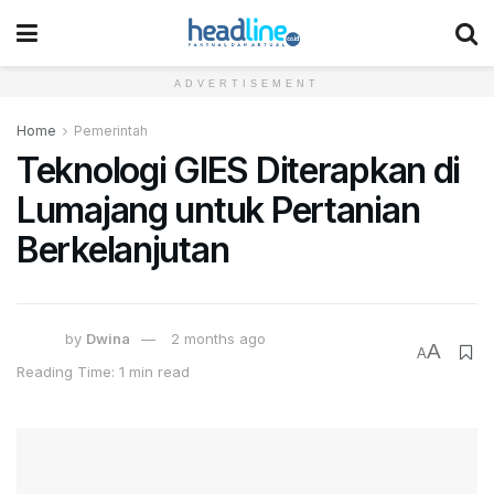
ADVERTISEMENT
Home
Pemerintah
Teknologi GIES Diterapkan di
Lumajang untuk Pertanian
Berkelanjutan
by
Dwina
2 months ago
A
A
Reading Time: 1 min read