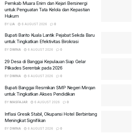
Pemkab Muara Enim dan Kejari Bersinergi
untuk Penguatan Tata Kelola dan Kepastian
Hukum
BY
LIA
6 AUGUST 2026
0
Bupati Barito Kuala Lantik Pejabat Sekda Baru
untuk Tingkatkan Efektivitas Birokrasi
BY
DWINA
6 AUGUST 2026
0
29 Desa di Banggai Kepulauan Siap Gelar
Pilkades Serentak pada 2026
BY
DWINA
6 AUGUST 2026
0
Bupati Banggai Resmikan SMP Negeri Mirqan
untuk Tingkatkan Akses Pendidikan
BY
MASFAJAR
6 AUGUST 2026
0
Inflasi Gresik Stabil, Okupansi Hotel Berbintang
Meningkat Signifikan
BY
DWINA
6 AUGUST 2026
0