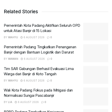
Related Stories
Pemerintah Kota Padang Aktifkan Seluruh OPD
untuk Atasi Banjir di 15 Lokasi
BY
WAHYU
6 AUGUST 2026
0
Pemerintah Padang Tingkatkan Penanganan
Banjir dengan Bantuan Logistik dan Darurat
BY
WAWAN
6 AUGUST 2026
0
Tim SAR Gabungan Berhasil Evakuasi Lima
Warga dari Banjir di Koto Tangah
BY
WAHYU
6 AUGUST 2026
0
Wali Kota Padang Fokus pada Mitigasi dan
Normalisasi Sungai Pascabanjir
BY
LIA
6 AUGUST 2026
0
BPBD Padang Tingkatkan Kesiagaan