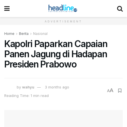
ADVERTISEMENT
Home
Berita
Nasional
Kapolri Paparkan Capaian
Panen Jagung di Hadapan
Presiden Prabowo
by
wahyu
3 months ago
A
A
Reading Time: 1 min read