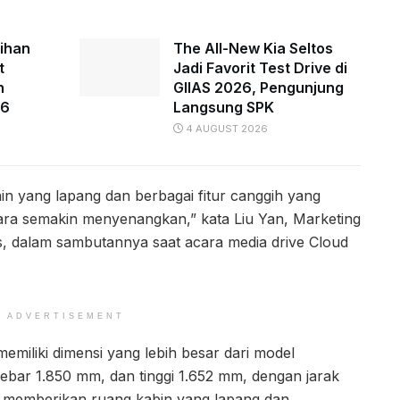
lihan
The All-New Kia Seltos
t
Jadi Favorit Test Drive di
n
GIIAS 2026, Pengunjung
26
Langsung SPK
4 AUGUST 2026
in yang lapang dan berbagai fitur canggih yang
ra semakin menyenangkan,” kata Liu Yan, Marketing
s, dalam sambutannya saat acara media drive Cloud
ADVERTISEMENT
i memiliki dimensi yang lebih besar dari model
ebar 1.850 mm, dan tinggi 1.652 mm, dengan jarak
i memberikan ruang kabin yang lapang dan