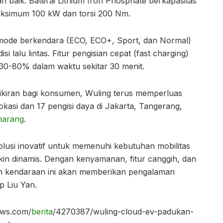
baik. Baterai Lithium Iron Phosphate berkapasitas
ksimum 100 kW dan torsi 200 Nm.
ode berkendara (ECO, ECO+, Sport, dan Normal)
 lalu lintas. Fitur pengisian cepat (fast charging)
30-80% dalam waktu sekitar 30 menit.
kiran bagi konsumen, Wuling terus memperluas
okasi dan 17 pengisi daya di Jakarta, Tangerang,
arang
.
olusi inovatif untuk memenuhi kebutuhan mobilitas
in dinamis. Dengan kenyamanan, fitur canggih, dan
in kendaraan ini akan memberikan pengalaman
p Liu Yan.
ews.com/
berita
/4270387/wuling-cloud-ev-padukan-