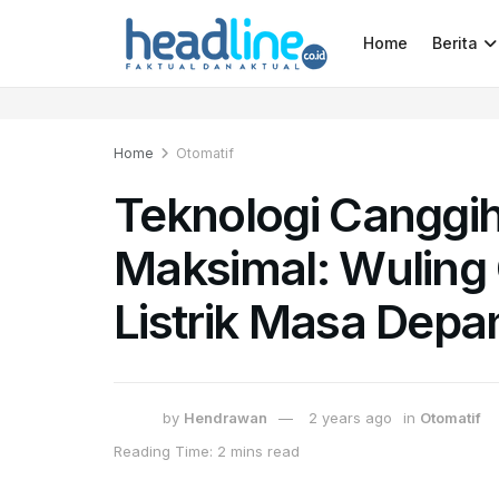
Home
Berita
Home
Otomatif
Teknologi Cangg
Maksimal: Wuling
Listrik Masa Depa
by
Hendrawan
2 years ago
in
Otomatif
Reading Time: 2 mins read