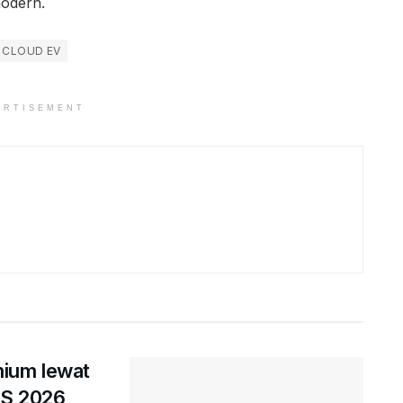
modern.
 CLOUD EV
ERTISEMENT
mium lewat
AS 2026