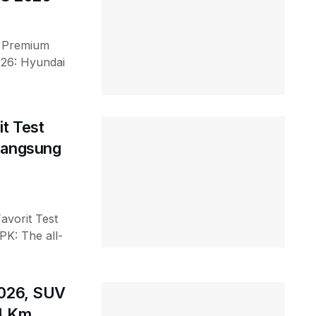
V Premium
026: Hyundai
it Test
Langsung
avorit Test
PK: The all-
2026, SUV
4 Km