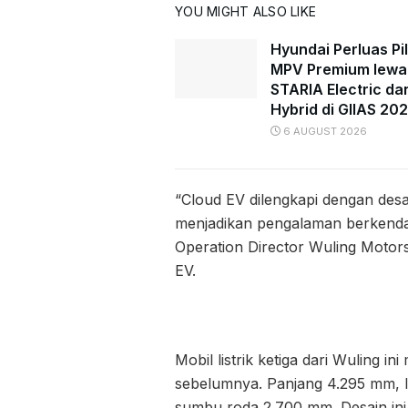
YOU MIGHT ALSO LIKE
Hyundai Perluas Pi
MPV Premium lewa
STARIA Electric da
Hybrid di GIIAS 20
6 AUGUST 2026
“Cloud EV dilengkapi dengan desa
menjadikan pengalaman berkenda
Operation Director Wuling Motor
EV.
Mobil listrik ketiga dari Wuling in
sebelumnya. Panjang 4.295 mm, l
sumbu roda 2.700 mm. Desain in