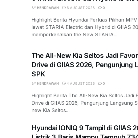
BY
HENDRAWAN
6 AUGUST 2026
0
Highlight Berita Hyundai Perluas Pilihan MP
lewat STARIA Electric dan Hybrid di GIIAS 2
memperkenalkan the New STARIA...
The All-New Kia Seltos Jadi Favor
Drive di GIIAS 2026, Pengunjung 
SPK
BY
HENDRAWAN
4 AUGUST 2026
0
Highlight Berita The All-New Kia Seltos Jadi F
Drive di GIIAS 2026, Pengunjung Langsung S
new Kia Seltos...
Hyundai IONIQ 9 Tampil di GIIAS 
Listrik 3 Baris Mampu Tempuh 73