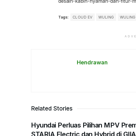
desain-kabin-nyaman-dan-fitur-
Tags:
CLOUD EV
WULING
WULING
ADV
Hendrawan
Related Stories
Hyundai Perluas Pilihan MPV Pre
STARIA Electric dan Hybrid di GII