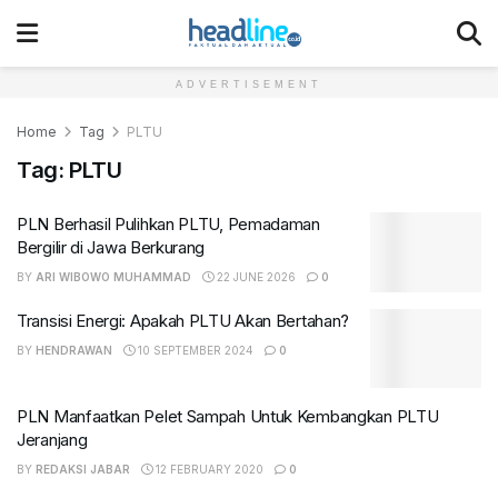
ADVERTISEMENT
Home
Tag
PLTU
Tag:
PLTU
PLN Berhasil Pulihkan PLTU, Pemadaman
Bergilir di Jawa Berkurang
BY
ARI WIBOWO MUHAMMAD
22 JUNE 2026
0
Transisi Energi: Apakah PLTU Akan Bertahan?
BY
HENDRAWAN
10 SEPTEMBER 2024
0
PLN Manfaatkan Pelet Sampah Untuk Kembangkan PLTU
Jeranjang
BY
REDAKSI JABAR
12 FEBRUARY 2020
0