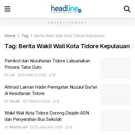
ADVERTISEMENT
Home
Tag
Berita Wakil Wali Kota Tidore Kepulauan
Tag:
Berita Wakil Wali Kota Tidore Kepulauan
Pemkot dan Kesultanan Tidore Laksanakan
Prosesi Tabe Guto
BY
LIA
16 MARCH 2026
0
Ahmad Laiman Hadiri Peringatan Nuzulul Qur’an
di Kesultanan Tidore
BY
FAJAR
7 MARCH 2026
0
Wakil Wali Kota Tidore Dorong Disiplin ASN
dan Penyerahan Bus Sekolah
BY
MASFAJAR
20 JANUARY 2026
0