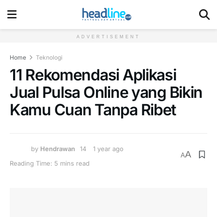
ADVERTISEMENT
Home
Teknologi
11 Rekomendasi Aplikasi
Jual Pulsa Online yang Bikin
Kamu Cuan Tanpa Ribet
by
Hendrawan
1 year ago
A
A
Reading Time: 5 mins read