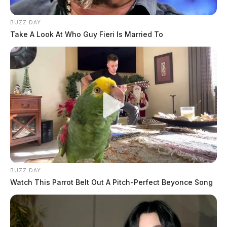
Highlight Berita:
Korea Selatan menghadapi Republik Ceko
pada laga perdana Grup A
Piala Dunia 2026
yang berlangsung di Estadio Akron,
Zapopan, Jumat (12/6/2026) pukul 09.00
WIB.
Duel Son Heung-min versus Patrik Schick
diprediksi menjadi sorotan utama, dengan
kedua penyerang diharapkan menjadi
pembeda bagi tim masing-masing.
Korea Selatan datang dengan tren positif
setelah menang atas Trinidad dan Tobago
(5-0) serta El Salvador (1-0), usai sempat
menelan dua kekalahan beruntun.
Republik Ceko kembali tampil di Piala Dunia
setelah absen 20 tahun, lolos melalui jalur