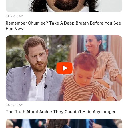
Related Stories
Kendal Tornado FC Hadapi PSS Sleman dalam
Uji Coba untuk Uji Mental Pemain
BY
LIA
8 AUGUST 2026
0
Persija Jakarta Raih Peringkat Ketiga di Piala
Presiden 2026, Fokus Persiapan Super League
BY
DANI
8 AUGUST 2026
0
Persib Gelar Pemusatan Latihan di Bali untuk
Persiapan Musim 2026/27
BY
WAHYU
8 AUGUST 2026
0
Arlyansyah Abdulmanan Raih Gelar Pemain Muda Terbaik di
Piala Presiden 2026
BY
ARI WIBOWO MUHAMMAD
8 AUGUST 2026
0
Arief Catur Pamungkas Perpanjang Kontrak