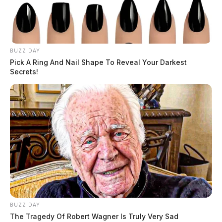
ADVERTISEMENT
Home
Olahraga
Prediksi Korea Selatan vs
Ceko: Duel Ketat Grup A Piala
Dunia 2026, Taegeuk
Warriors Diunggulkan Tipis
by
Hendrawan
2 months ago
A
A
Reading Time: 8 mins read