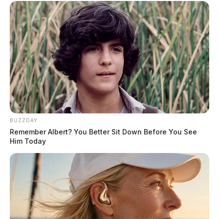
Son Heung-min vs Patrik Schick
Jadi Penentu
Pertemuan Korea Selatan dan Ceko diprediksi
menghadirkan duel menarik di lini depan.
Kapten Korea Selatan, Son Heung-min, diperkirakan
tetap menjadi ujung tombak utama. Penyerang LAFC
tersebut hanya membutuhkan dua gol lagi untuk
menyamai rekor pencetak gol terbanyak sepanjang
masa Korea Selatan yang masih dipegang Cha Bum-
kun.
Dukungan terhadap Son diperkirakan datang dari
Hwang Hee-chan, Lee Jae-sung, dan Lee Kang-in.
Sementara itu, Republik Ceko bertumpu pada
ketajaman Patrik Schick. Penyerang andalan mereka