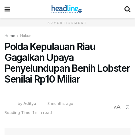
ADVERTISEMENT
Home
Hukum
Polda Kepulauan Riau
Gagalkan Upaya
Penyelundupan Benih Lobster
Senilai Rp10 Miliar
by
Aditya
3 months ago
A
A
Reading Time: 1 min read